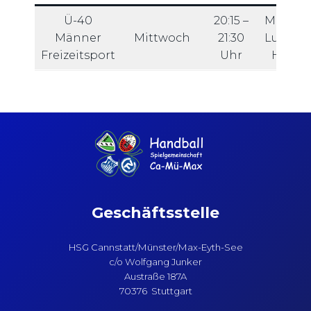
Ü-40
20:15 –
Martin-
Männer
Mittwoch
21:30
Luther-
Freizeitsport
Uhr
Halle
Geschäftsstelle
HSG Cannstatt/Münster/Max-Eyth-See
c/o Wolfgang Junker
Austraße 187A
70376 Stuttgart