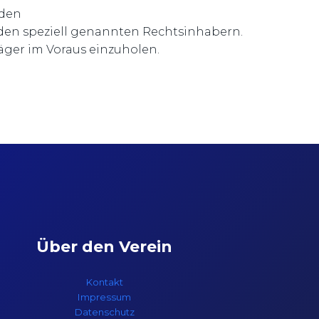
 den
den speziell genannten Rechtsinhabern.
äger im Voraus einzuholen.
Über den Verein
Kontakt
Impressum
Datenschutz