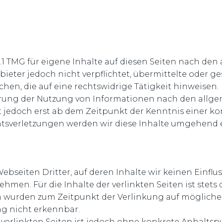
.1 TMG für eigene Inhalte auf diesen Seiten nach den
nbieter jedoch nicht verpflichtet, übermittelte oder 
n, die auf eine rechtswidrige Tätigkeit hinweisen.
rrung der Nutzung von Informationen nach den allge
t jedoch erst ab dem Zeitpunkt der Kenntnis einer k
sverletzungen werden wir diese Inhalte umgehend 
bseiten Dritter, auf deren Inhalte wir keinen Einflu
en. Für die Inhalte der verlinkten Seiten ist stets d
ten wurden zum Zeitpunkt der Verlinkung auf möglich
ng nicht erkennbar.
 verlinkten Seiten ist jedoch ohne konkrete Anhaltsp