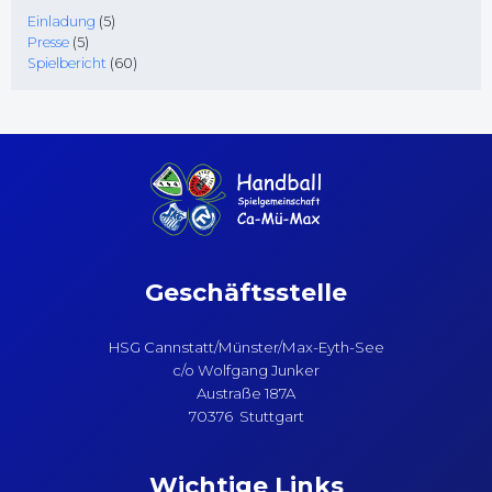
Einladung
(5)
Presse
(5)
Spielbericht
(60)
Geschäftsstelle
HSG Cannstatt/Münster/Max-Eyth-See
c/o Wolfgang Junker
Austraße 187A
70376 Stuttgart
Wichtige Links